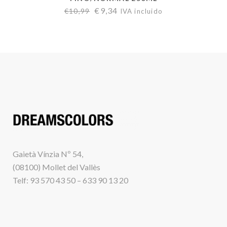
€
9,34
€
10,99
IVA incluido
Gaietà Vínzia Nº 54,
(08100) Mollet del Vallès
Telf: 93 570 43 50 – 633 90 13 20