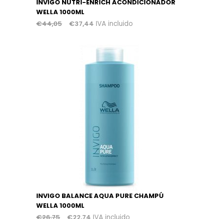
INVIGO NUTRI-ENRICH ACONDICIONADOR
WELLA 1000ML
€
44,05
€
37,44
IVA incluido
INVIGO BALANCE AQUA PURE CHAMPÚ
WELLA 1000ML
€
26,75
€
22,74
IVA incluido