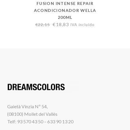
FUSION INTENSE REPAIR
ACONDICIONADOR WELLA
200ML
€
18,83
€
22,15
IVA incluido
Gaietà Vínzia Nº 54,
(08100) Mollet del Vallès
Telf: 93 570 43 50 – 633 90 13 20