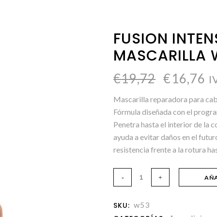
FUSION INTEN
MASCARILLA 
€
19,72
€
16,76
I
Mascarilla reparadora para cab
Fórmula diseñada con el progra
Penetra hasta el interior de la co
ayuda a evitar daños en el futuro
resistencia frente a la rotura h
AÑA
w53
SKU: