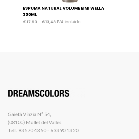
ESPUMA NATURAL VOLUME EIMI WELLA
300ML
€
17,90
€
13,43
IVA incluido
Gaietà Vínzia Nº 54,
(08100) Mollet del Vallès
Telf: 93 570 43 50 – 633 90 13 20